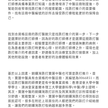
打師傅具備專業跌打知識，自香港增添了中醫註冊制度後，亦
幫助到收窄
尋找跌打推介的
搜索範圍。
找跌打推介的
首要條
件，找有註冊中醫編號的診所
去接受跌打療程
能更好的保障自
己。
找到合資格註冊的
跌打
醫館只是
找跌打推介的
第一步，下一步
是選擇好的跌打師傅，因為好的跌打師傅才是選擇這間
跌打
醫
館的最主要原因
，經驗豐富的跌打師傅，處理過無數的病例，
在為患者進行跌打時更有心得
。
好的跌打師傅之外，環境也是
跌打推介的考慮因素，舒適衞生的治療室及跌打按摩床，加上
其他附助設施，會患者有更好的治療體驗和效果。
基於以上因素，銅鑼灣跌打寶運中醫
也可算是跌打推介
。首
先，寶運中醫具有合資格的中醫註冊，其編號為0066851。而
在這
跌打
醫館的師傅更是有中醫專業資格：香港浸會大學中醫
學學士、澳洲皇家墨爾本理工大學健康科學(中醫)學士證明。
其次，寶運中醫的銅鑼灣跌打診所及筲箕灣跌打診所環境都十
分舒適，寛敞整潔。另外，寶運中醫的銅鑼灣跌打也得到街訪
居民認可，很多在附近上班居住的人都把我們的趺打介紹給朋
友，讓我們的銅鑼灣跌打吸納越來越多熟客。