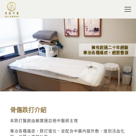
擁有超過二十年經驗
專治各種痛症，經筋整復
骨傷跌打介紹
本跌打醫館由
賴寶運註冊中醫師主理
專冶各種痛症，跌打復位，並配合中藥內服外敷，達到活血化