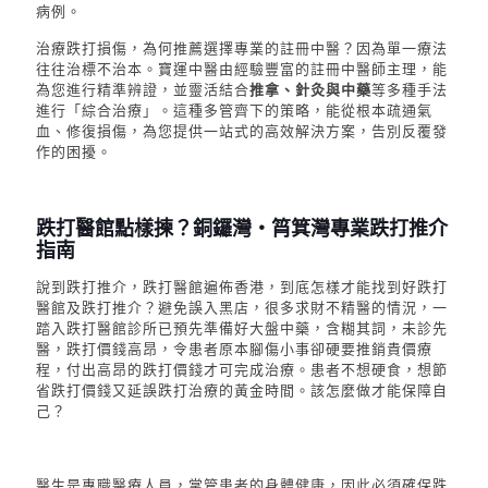
病例。
治療跌打損傷，為何推薦選擇專業的註冊中醫？因為單一療法
往往治標不治本。寶運中醫由經驗豐富的註冊中醫師主理，能
為您進行精準辨證，並靈活結合
推拿、針灸與中藥
等多種手法
進行「綜合治療」。這種多管齊下的策略，能從根本疏通氣
血、修復損傷，為您提供一站式的高效解決方案，告別反覆發
作的困擾。
跌打醫館點樣揀？銅鑼灣・筲箕灣專業跌打推介
指南
說到跌打推介，
跌打醫館遍佈香港，到底怎樣才能找到好跌打
醫館
及跌打推介
？避免誤入黑店，很多求財不精醫的情況，一
踏入
跌打醫館
診所已預先準備好大盤中藥，含糊其詞，未診先
醫，跌打價錢高昂，令患者原本腳傷小事卻硬要推銷貴價療
程，
付出高昂的跌打價錢才可完成治療。患者不想硬食，想節
省跌打價錢又
延誤
跌打
治療的黃金時間。該怎麼做才能保障自
己？
醫生是專職醫療人員，掌管患者的身體健康，因此必須確保跌