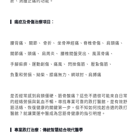
瘀、消腫止痛的功能。
▎痛症及骨傷治療項目：
腰背痛、 關節、 骨折、 坐骨神經痛、脊椎骨傷、 肩頸痛、
關節痛、頭痛、 肩周炎、 腰椎間盤突出、 風濕骨痛、
手腳痲痹、運動創傷、痛風、 閃挫傷筋、 壓紮傷筋、
負重和勞損、拗柴、膝痛無力、網球肘、肩膊痛
是否經常感到肩頸僵硬、筋骨酸痛？這些不適很可能來自日常
的經絡勞損與氣血不暢。尋找專業可靠的跌打醫館，是有效舒
筋活絡、恢復健康的關鍵第一步。
但不知如
何找起合適的跌打
醫館？就
讓寶運中醫成為您筋骨健康的指引明燈。
▎專業跌打治療：傳統智慧結合現代醫學