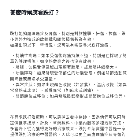
甚麼時候應看跌打？
跌打能夠處理痛症及骨傷，特別是對於撞擊、扭傷、拉傷、跌
仆等外力造成的軟組織和關節損傷甚為有效。
如果出現以下一些情況，您可能有需要尋求跌打治療：
・
持續性疼痛：如果受傷後疼痛持續不退，特別是在採取了簡
單的護理措施，如冷熱敷等之後也沒有效果。
・
腫脹：如果受傷區域出現顯著腫脹，或腫脹持續變大。
・功能障礙：如果發現受傷部位的功能受限，例如關節活動範
圍降低或無法承受重量。
・異常症狀：如果出現顏色改變（如發紫）、溫度改變（如異
常發熱或冰冷）、感覺異常（如麻木或刺痛）。
・關節脫位或移位：如果發現肢體變形或關節脫位或移位等。
在尋求跌打治療時，可以選擇去看中醫師，因為他們可以同時
提供推拿按摩、針灸、草藥敷料、中藥內服等多種治療方法，
多管齊下從而獲得更好的治療效果。跌打介紹寶運中醫是一家
提供跌打治療的中醫醫館，因此可以更全面處理痛症及骨傷的