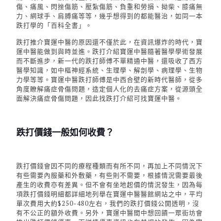
傷、痛風、閃挫傷筋、壓紮傷筋、負重和勞損、拗柴、膝痛無
力、網球手、肩膊痛等等，幾乎想得到的都能醫治，如同一本
跌打學的「百科全書」。
跌打推介寶運中醫的原因還不僅於此，在資訊爆炸的時代，寶
運中醫能做到與時並進。
跌打介紹
寶運中醫隨著醫學學術發展
而不斷進步，新一代的跌打師傅不單精通中醫，還吸收了西方
醫學知識，如中樞神經系統、生理學、解剖學、病理學、生物
力學等等。寶運中醫跌打師傅是中西合壁的新時代醫師，從多
角度瞭解痛症骨傷問題，造定個人化的去痛症方案，從源頭全
面解決痛症骨傷問題，
因此找
跌打介紹
可找
寶運中醫。
跌打價錢一般如何收費？
跌打價錢會因不同的療程種類而有所不同，再加上不同情況下
有些需要內服藥和外敷藥，有些則不需要，根據情況需要最後
產生的收費亦有差異。但不會有坐地起價的情況發生，因為每
項
跌打
價錢明細都詳細地列舉在寶運中醫醫館網站之中，平均
單次費用大約$250-480左右，
我們的跌打
價錢公開透明，沒
有不公正的額外收費。另外，寶運中醫間中想回饋一眾街坊會