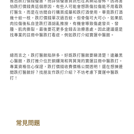
推出
跌打價錢
優惠，而詳情優惠資訊也在其網站發佈。因為
害
怕
跌打價錢
貴這個
原因，有些人可能會想跌傷拉傷能不用看跌
打醫生，而是在坊間自行購買成藥和跌打酒使用，畢竟跌打酒
幾十蚊一枝，跌打
價錢
單次過百
蚊
。但骨傷可大可小，如果肌
肉拉傷後私自塗跌打酒胡亂推按，有機會導致傷處發炎、發
腫、肌肉撕裂，最後要花更多金錢去治療患處。因此建議還是
找專業的註冊中醫跌打看症，例如
跌打介紹
寶運中醫館。
總而言之，跌打醫館陷阱多，好既跌打醫館要睇清楚！遠離黑
心醫館，
跌打
推介位於銅鑼灣和筲箕灣的寶運註冊中醫跌打。
專業資格信心保證，
跌打價錢
收費價格公開透明！還在想揀邊
間跌打醫館好？
找朋友作跌打介紹？
不坊考慮下寶運中醫跌
打！
常見問題