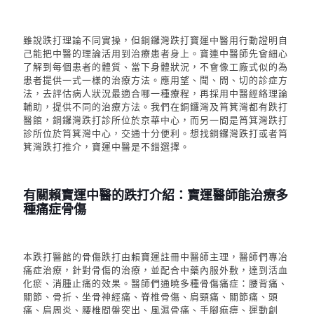
雖說
跌打
理論不同實操，但
銅鑼灣跌打
寶運中醫用行動證明自
己能把中醫的理論活用到治療患者身上。寶連中醫師先會細心
了解到每個患者的體質、當下身體狀況，不會像工廠式似的為
患者提供一式一樣的治療方法。應用望、聞、問、切的診症方
法，去評估病人狀況最適合哪一種療程，再採用中醫經絡理論
輔助，提供不同的治療方法。我們在銅鑼灣及筲箕灣都有跌打
醫館，
銅鑼灣跌打診所位於京華中心，而另一間是筲箕灣跌打
診所位於筲箕灣中心，
交通十分便利。
想找銅鑼灣跌打或者筲
箕灣跌打推介，寶運中醫是不錯選擇。
有關賴寶運中醫的跌打介紹：寶運醫師能治療多
種痛症骨傷
本跌打醫館的
骨傷跌打由賴寶運註冊中醫師主理，醫師們專冶
痛症治療，針對骨傷的治療，並配合中藥內服外敷，達到活血
化瘀、消腫止痛的效果。醫師們通曉多種骨傷痛症：腰背痛、
關節、骨折、坐骨神經痛、脊椎骨傷、肩頸痛、關節痛、頭
痛、肩周炎、腰椎間盤突出、風濕骨痛、手腳痲痹、運動創