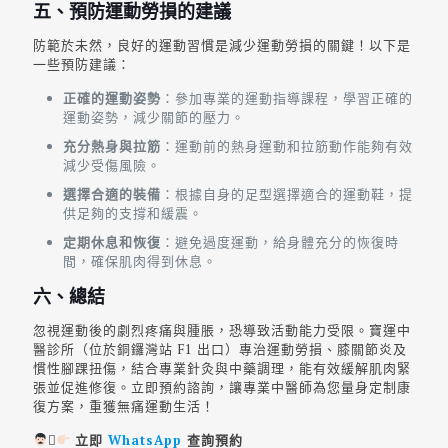
五、預防運動勞損的建議
防範於未然，良好的運動習慣是減少運動勞損的關鍵！以下是
一些預防建議：
正確的運動姿勢
：參加專業的運動指導課程，學習正確的
運動姿勢，減少關節的壓力。
充分熱身與拉筋
：運動前的熱身運動和拉筋動作能夠有效
減少受傷風險。
選擇合適的裝備
：根據自身的足型選擇適合的運動鞋，提
供足夠的支撐和緩震。
定期休息和恢復
：避免過度運動，給身體充分的恢復時
間，確保肌肉得到休息。
六、總結
忽視運動後的劇烈疼痛與腫脹，恐導致活動能力受限。寶運中
醫診所（位於銅鑼灣站 F1 出口）專治運動勞損、膝關節炎及
慣性腳踝扭傷，結合專業針灸與中藥調理，能有效緩解肌肉緊
張並促進修復。立即預約諮詢，讓專業中醫師為您量身定制康
復方案，重獲無痛運動生活！
‍⚕
立即
WhatsApp
查詢預約