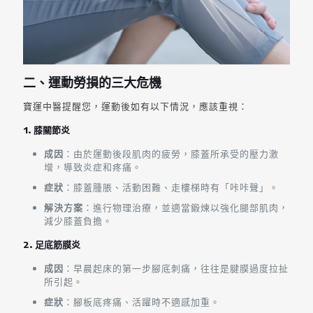
二、運動勞損的三大危機
寶運中醫提醒您，運動後如有以下情況，應該重視：
1. 膝關節炎
成因
：由於運動後段肌肉的疲勞，膝蓋所承受的壓力激
增，導致炎症和疼痛。
症狀
：膝蓋腫脹、活動困難、走樓梯時有「咔咔聲」。
解決方案
：進行物理治療，並適當鍛煉以強化腿部肌肉，
減少膝蓋負擔。
2. 足底筋膜炎
成因
：早晨起床的第一步腳底刺痛，往往是腱膜過度拉扯
所引起。
症狀
：腳板底疼痛、活躍時不適感加重。