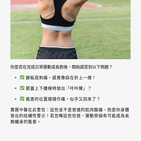
你是否在完成日常運動或長跑後，開始感受到以下問題？
腳板底刺痛，感覺像踩在針上一樣！
膝蓋上下樓梯時發出「咔咔聲」？
舊患的位置隱隱作痛，似乎又回來了？
寶運中醫在此警告：這些並不是普通的肌肉酸痛，而是你身體
發出的結構性警示！若忽略這些信號，運動勞損有可能成為長
期纏身的舊患。