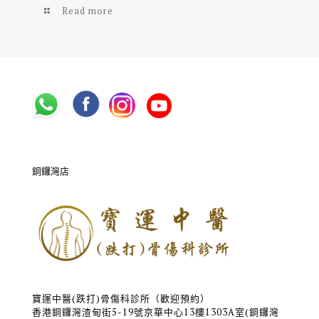
Read more
銅鑼灣店
寶運中醫(跌打)骨傷科診所（歡迎預約）
香港銅鑼灣渣甸街5-19號京華中心13樓1303A室(銅鑼灣