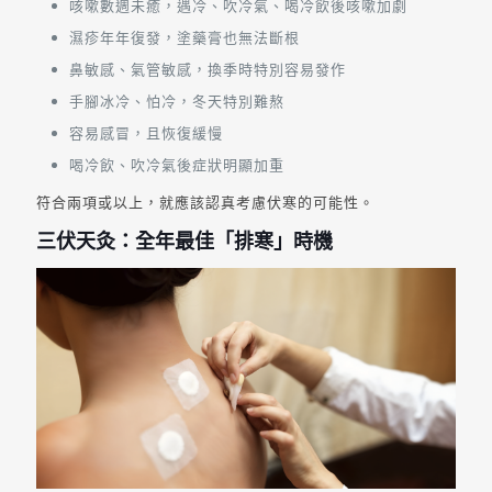
咳嗽數週未癒，遇冷、吹冷氣、喝冷飲後咳嗽加劇
濕疹年年復發，塗藥膏也無法斷根
鼻敏感、氣管敏感，換季時特別容易發作
手腳冰冷、怕冷，冬天特別難熬
容易感冒，且恢復緩慢
喝冷飲、吹冷氣後症狀明顯加重
符合兩項或以上，就應該認真考慮伏寒的可能性。
三伏天灸：全年最佳「排寒」時機