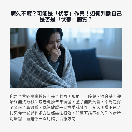
病久不癒？可能是「伏寒」作祟！如何判斷自己
是否是「伏寒」體質？
你是否曾經咳嗽數週，甚至數月，服用了止咳藥、消炎藥，卻
始終無法斷根？或者濕疹年年復發，塗了無數藥膏，卻總是好
了又來？鼻敏感、氣管敏感一到換季就發作，令人困擾不已？
如果你嘗試過許多方法都無法根治，問題可能不在於你的病特
別難醫，而是你一直用錯了治療方向。