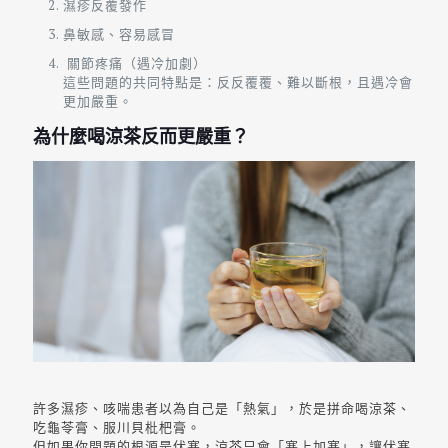
濕疹反覆發作
鼻敏感、容易感冒
關節疼痛（遇冷加劇）
這些問題的共同特點是：反反覆覆、難以斷根，且遇冷會
更加嚴重。
為什麼喝涼茶反而更嚴重？
許多濕疹、咳喘患者以為自己是「熱氣」，於是拼命喝涼茶、
吃龜苓膏、服川貝枇杷膏。
但如果你問題的根源是伏寒，涼茶只會「寒上加寒」，讓伏寒