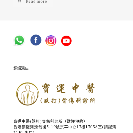
Read more
銅鑼灣店
寶運中醫(跌打)骨傷科診所（歡迎預約）
香港銅鑼灣渣甸街5-19號京華中心13樓1303A室(銅鑼灣
站 F1 出口)