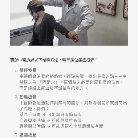
寶運中醫透過以下幾種方法，精準定位痛症根源：
循經按壓
中醫師會沿著經絡路線，逐點按壓，找出最痛的點——中
醫稱之為 「阿是穴」。這個點未必是你感到痛的位置，
而是經絡上氣血堵塞最嚴重的地方。
動態檢查
中醫師會透過動作與疼痛的關係，判斷哪個關節或肌肉出
了問題，例如：
舉高手時痛 → 可能與肩關節有關
向後拗腰時痛 → 可能與腰椎有關
轉動頸部時痛 → 可能與頸椎小關節錯位有關
遠端按壓