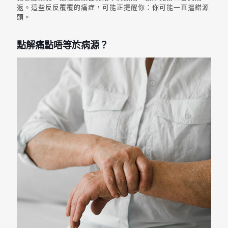
返。這些反反覆覆的痛症，可能正提醒你：你可能一直搵錯源
頭。
點解痛點唔等於病源？